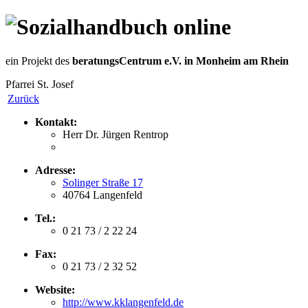
ein Projekt des
beratungsCentrum e.V. in Monheim am Rhein
Pfarrei St. Josef
Zurück
Kontakt:
Herr Dr. Jürgen Rentrop
Adresse:
Solinger Straße 17
40764 Langenfeld
Tel.:
0 21 73 / 2 22 24
Fax:
0 21 73 / 2 32 52
Website:
http://www.kklangenfeld.de