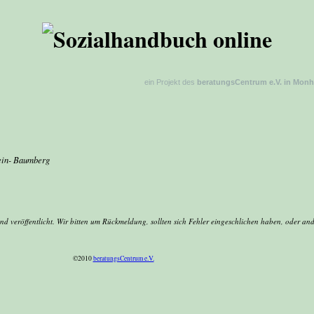
ein Projekt des
beratungsCentrum e.V. in Mon
in- Baumberg
nd veröffentlicht. Wir bitten um Rückmeldung, sollten sich Fehler eingeschlichen haben, oder an
©2010
beratungsCentrum e.V.